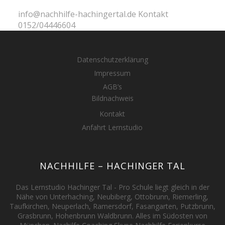
info@nachhilfe-hachingertal.de Kontakt
0152/04446604
Datenschutzerklärung
Impressum
AGB’s
Bildnachweis
Kontakt
Anfahrt Lernstudio
NACHHILFE – HACHINGER TAL
Das Lernstudio Hachinger Tal - Pro Schule liegt gleich in der
Nähe von Unterhaching, Neubiberg, Ottobrunn, Riemerling,
Taufkirchen, Neuperlach, Ramersdorf, Fasangarten, Putzbrunn,
Grasbrunn, Hohenbrunn Waldbrunn. Alles im Südosten von